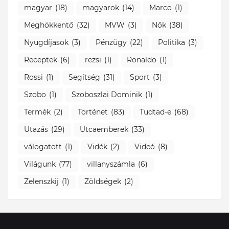
magyar
(18)
magyarok
(14)
Marco
(1)
Meghökkentő
(32)
MVW
(3)
Nők
(38)
Nyugdíjasok
(3)
Pénzügy
(22)
Politika
(3)
Receptek
(6)
rezsi
(1)
Ronaldo
(1)
Rossi
(1)
Segítség
(31)
Sport
(3)
Szobo
(1)
Szoboszlai Dominik
(1)
Termék
(2)
Történet
(83)
Tudtad-e
(68)
Utazás
(29)
Utcaemberek
(33)
válogatott
(1)
Vidék
(2)
Videó
(8)
Világunk
(77)
villanyszámla
(6)
Zelenszkij
(1)
Zöldségek
(2)