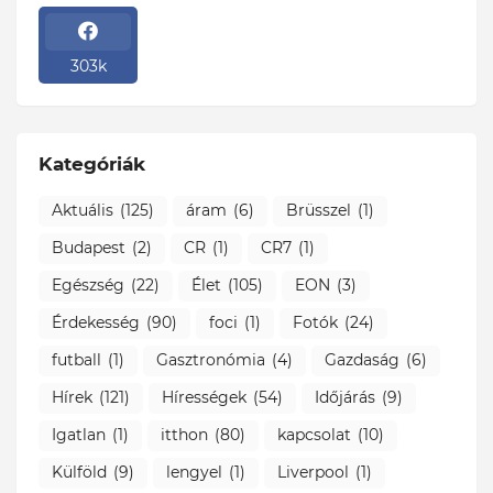
303k
Kategóriák
Aktuális
(125)
áram
(6)
Brüsszel
(1)
Budapest
(2)
CR
(1)
CR7
(1)
Egészség
(22)
Élet
(105)
EON
(3)
Érdekesség
(90)
foci
(1)
Fotók
(24)
futball
(1)
Gasztronómia
(4)
Gazdaság
(6)
Hírek
(121)
Hírességek
(54)
Időjárás
(9)
Igatlan
(1)
itthon
(80)
kapcsolat
(10)
Külföld
(9)
lengyel
(1)
Liverpool
(1)