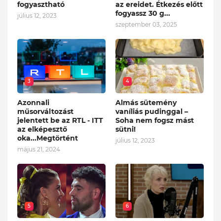
fogyasztható
az ereidet. Étkezés előtt
fogyassz 30 g...
július 12, 2023
szeptember 03, 2025
3
4
Azonnali
Almás sütemény
műsorváltozást
vaníliás pudinggal –
jelentett be az RTL - ITT
Soha nem fogsz mást
az elképesztő
sütni!
oka...Megtörtént
július 12, 2023
május 21, 2024
5
6