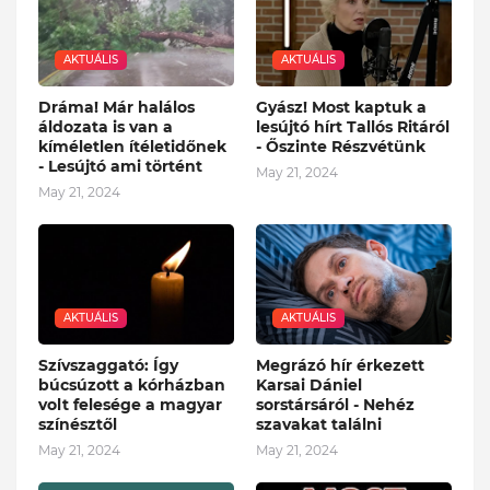
AKTUÁLIS
AKTUÁLIS
Dráma! Már halálos
Gyász! Most kaptuk a
áldozata is van a
lesújtó hírt Tallós Ritáról
kíméletlen ítéletidőnek
- Őszinte Részvétünk
- Lesújtó ami történt
May 21, 2024
May 21, 2024
AKTUÁLIS
AKTUÁLIS
Szívszaggató: Így
Megrázó hír érkezett
búcsúzott a kórházban
Karsai Dániel
volt felesége a magyar
sorstársáról - Nehéz
színésztől
szavakat találni
May 21, 2024
May 21, 2024