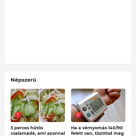
Népszerű
1
2
5 perces hűtős
Ha a vérnyomás 140/90
csalamádé, ami azonnal
felett van, tisztítsd meg