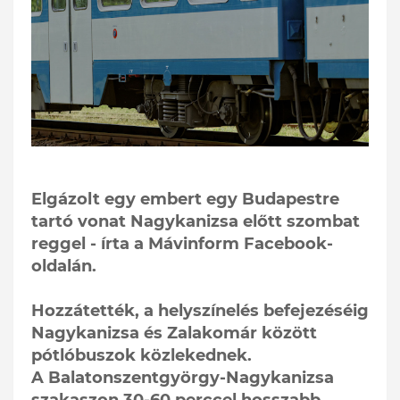
Elgázolt egy embert egy Budapestre
tartó vonat Nagykanizsa előtt szombat
reggel - írta a Mávinform Facebook-
oldalán.
Hozzátették, a helyszínelés befejezéséig
Nagykanizsa és Zalakomár között
pótlóbuszok közlekednek.
A Balatonszentgyörgy-Nagykanizsa
szakaszon 30-60 perccel hosszabb