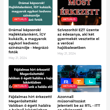
AKTUÁLIS
AKTUÁLIS
Drámai képsorok!
Szívszorító! EZT üzente
Hajléktalanként, ÍGY
az édesanya, aki két
kukázik, a magyarok
gyermekét vesztette el
egykori kedvenc
a verőcei
színésznője - Megrázó
hajóbalesetben
fotók
May 21, 2024
May 21, 2024
AKTUÁLIS
AKTUÁLIS
Fájdalmas hírt érkezett!
Azonnali
Megerősítették!
műsorváltozást
Valóban ő égett halálra
jelentett be az RTL - ITT