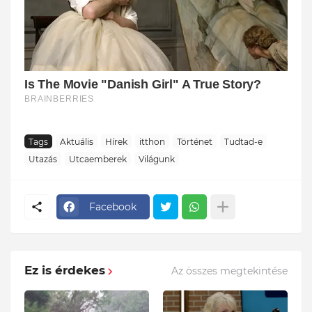
Tags
Aktuális
Hírek
itthon
Történet
Tudtad-e
Utazás
Utcaemberek
Világunk
Facebook
Ez is érdekes
Az összes megtekintése