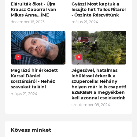
Elárulták őket - Újra
Gyász! Most kaptuk a
Krausz Gáborral van
lesújtó hírt Tallós Ritáról
Mikes Anna...ÍME
- Őszinte Részvétünk
december 16, 2023
május 21, 2024
7
8
Megrázó hír érkezett
Jégesővel, hatalmas
Karsai Dániel
lehűléssel érkezik a
sorstársáról - Nehéz
szupercella! Néhány
szavakat találni
helyen már le is csapott!
EZEKBEN a megyékben
május 21, 2024
kell azonnal cselekedni:
szeptember 09, 2024
Kövess minket