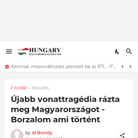
Gyász! Most kaptuk a lesújtó hírt Tallós Ritáról - Őszinte Részvétünk
Főoldal
Aktuális
Újabb vonattragédia rázta
meg Magyarországot -
Borzalom ami történt
by
Al Bundy