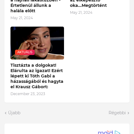
a hajnali lakástűzben -
az elképesztő
Értetlenül állunk a
oka...Megtörtént
halála előtt
May 21, 2024
May 21, 2024
AKTUÁLIS
Tisztázta a dolgokat!
Elárulta az igazat! Ezért
lépett ki Tóth Gabi a
házasságából és hagyta
el Krausz Gábort:
December 23, 2023
Újabb
Régebbi