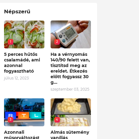
Népszerű
1
2
5 perces hűtős
Ha a vérnyomás
csalamádé, ami
140/90 felett van,
azonnal
tisztítsd meg az
fogyasztható
ereidet. Étkezés
előtt fogyassz 30
július 12, 2023
g...
szeptember 03, 2025
3
4
Azonnali
Almás sütemény
műsorváltozást
vaníliás