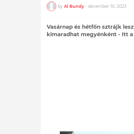
by
Al Bundy
-
december 10, 2023
Vasárnap és hétfőn sztrájk lesz
kimaradhat megyénként - Itt a 