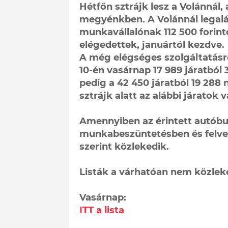
Hétfőn sztrájk lesz a Volánnál,
megyénkben. A Volánnál legal
munkavállalónak 112 500 forint
elégedettek, januártól kezdve.
A még elégséges szolgáltatásr
10-én vasárnap 17 989 járatból 
pedig a 42 450 járatból 19 288
sztrájk alatt az alábbi járato
Amennyiben az érintett autóbu
munkabeszüntetésben és felves
szerint közlekedik.
Listák a várhatóan nem közleke
Vasárnap:
ITT a lista