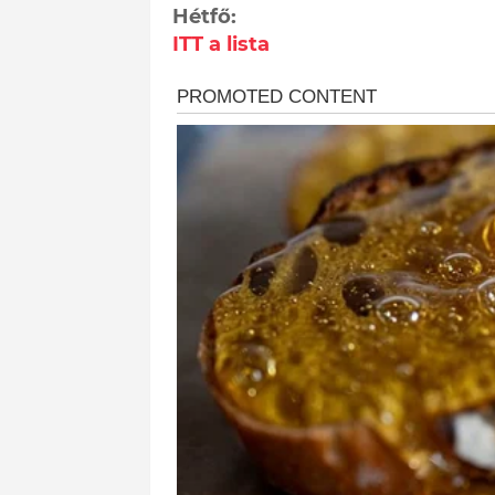
Hétfő:
ITT a lista