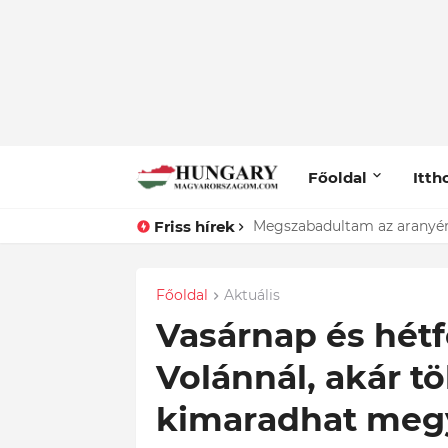
Főoldal
Itth
Friss hírek
Megszabadultam az aranyért
Főoldal
Aktuális
Vasárnap és hétfő
Volánnál, akár t
kimaradhat megyé