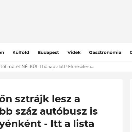
on
Külföld
Budapest
Vidék
Gasztronómia
ől műtét NÉLKÜL 1 hónap alatt! Elmesélem...
n sztrájk lesz a
öbb száz autóbusz is
nként - Itt a lista