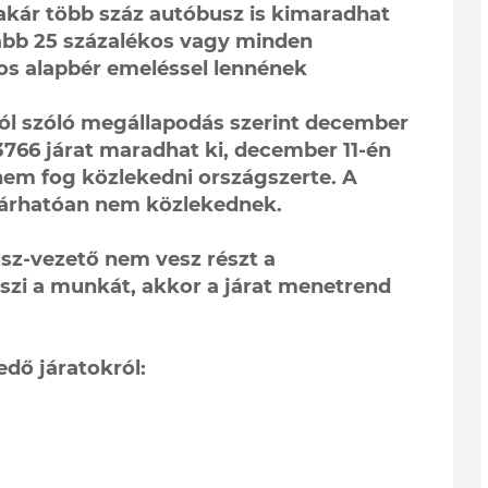
 akár több száz autóbusz is kimaradhat
ább 25 százalékos vagy minden
os alapbér emeléssel lennének
ól szóló megállapodás szerint december
3766 járat maradhat ki, december 11-én
 nem fog közlekedni országszerte. A
k várhatóan nem közlekednek.
sz-vezető nem vesz részt a
zi a munkát, akkor a járat menetrend
dő járatokról: