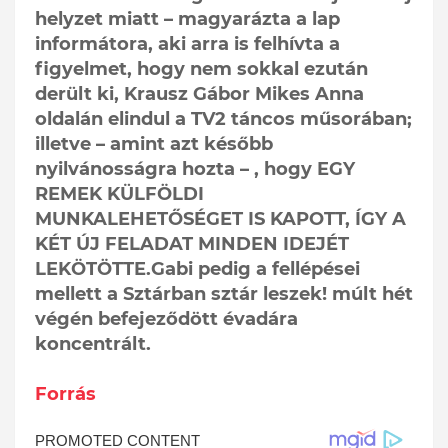
helyzet miatt – magyarázta a lap
informátora, aki arra is felhívta a
figyelmet, hogy nem sokkal ezután
derült ki, Krausz Gábor Mikes Anna
oldalán elindul a TV2 táncos műsorában;
illetve – amint azt később
nyilvánosságra hozta – , hogy EGY
REMEK KÜLFÖLDI
MUNKALEHETŐSÉGET IS KAPOTT, ÍGY A
KÉT ÚJ FELADAT MINDEN IDEJÉT
LEKÖTÖTTE.Gabi pedig a fellépései
mellett a Sztárban sztár leszek! múlt hét
végén befejeződött évadára
koncentrált.
Forrás