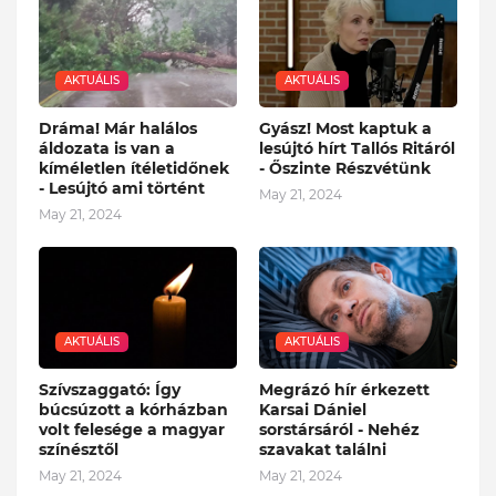
AKTUÁLIS
AKTUÁLIS
Dráma! Már halálos
Gyász! Most kaptuk a
áldozata is van a
lesújtó hírt Tallós Ritáról
kíméletlen ítéletidőnek
- Őszinte Részvétünk
- Lesújtó ami történt
May 21, 2024
May 21, 2024
AKTUÁLIS
AKTUÁLIS
Szívszaggató: Így
Megrázó hír érkezett
búcsúzott a kórházban
Karsai Dániel
volt felesége a magyar
sorstársáról - Nehéz
színésztől
szavakat találni
May 21, 2024
May 21, 2024