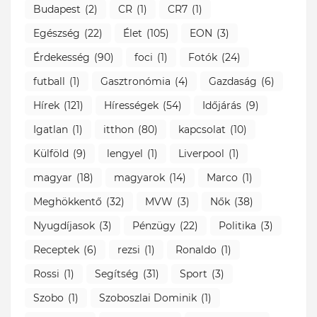
Budapest
(2)
CR
(1)
CR7
(1)
Egészség
(22)
Élet
(105)
EON
(3)
Érdekesség
(90)
foci
(1)
Fotók
(24)
futball
(1)
Gasztronómia
(4)
Gazdaság
(6)
Hírek
(121)
Hírességek
(54)
Időjárás
(9)
Igatlan
(1)
itthon
(80)
kapcsolat
(10)
Külföld
(9)
lengyel
(1)
Liverpool
(1)
magyar
(18)
magyarok
(14)
Marco
(1)
Meghökkentő
(32)
MVW
(3)
Nők
(38)
Nyugdíjasok
(3)
Pénzügy
(22)
Politika
(3)
Receptek
(6)
rezsi
(1)
Ronaldo
(1)
Rossi
(1)
Segítség
(31)
Sport
(3)
Szobo
(1)
Szoboszlai Dominik
(1)