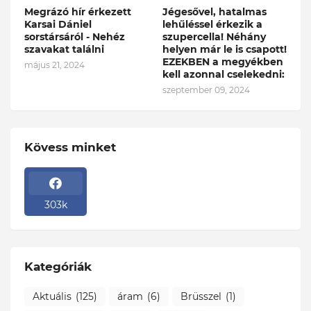
Megrázó hír érkezett
Jégesővel, hatalmas
Karsai Dániel
lehűléssel érkezik a
sorstársáról - Nehéz
szupercella! Néhány
szavakat találni
helyen már le is csapott!
EZEKBEN a megyékben
május 21, 2024
kell azonnal cselekedni:
szeptember 09, 2024
Kövess minket
303k
Kategóriák
Aktuális
(125)
áram
(6)
Brüsszel
(1)