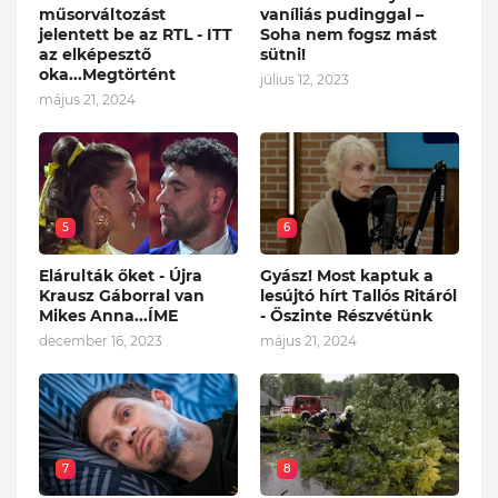
műsorváltozást
vaníliás pudinggal –
jelentett be az RTL - ITT
Soha nem fogsz mást
az elképesztő
sütni!
oka...Megtörtént
július 12, 2023
május 21, 2024
5
6
Elárulták őket - Újra
Gyász! Most kaptuk a
Krausz Gáborral van
lesújtó hírt Tallós Ritáról
Mikes Anna...ÍME
- Őszinte Részvétünk
december 16, 2023
május 21, 2024
7
8