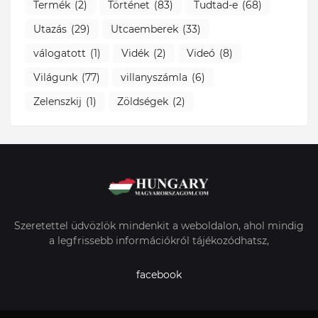
Termék
(2)
Történet
(83)
Tudtad-e
(68)
Utazás
(29)
Utcaemberek
(33)
válogatott
(1)
Vidék
(2)
Videó
(8)
Világunk
(77)
villanyszámla
(6)
Zelenszkij
(1)
Zöldségek
(2)
Szeretettel üdvözlök mindenkit a weboldalon, ahol mindig
a legfrissebb információkról tájékozódhatsz,
facebook