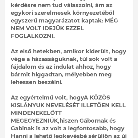
kérdésre nem tud válaszolni, ám az
egykori szerelmesek környezetéből
egyszerű magyarázatot kaptak: MÉG
NEM VOLT IDEJÜK EZZEL
FOGLALKOZNI.
Az első hetekben, amikor kiderült, hogy
vége a házasságuknak, túl sok volt a
fájdalom és az indulat ahhoz, hogy
bármit higgadtan, mélyebben meg
lehessen beszélni.
Az egyértelmű volt, hogyA KÖZÖS
KISLÁNYUK NEVELÉSÉT ILLETŐEN KELL
MINDENEKELŐTT
MEGEGYEZNIÜK,hiszen Gábornak és
Gabinak is az volt a legfontosabb, hogy
Hanni a lehető legkevésbé sérüljön az új