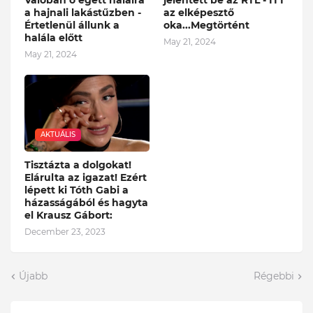
Valóban ő égett halálra
jelentett be az RTL - ITT
a hajnali lakástűzben -
az elképesztő
Értetlenül állunk a
oka...Megtörtént
halála előtt
May 21, 2024
May 21, 2024
AKTUÁLIS
Tisztázta a dolgokat!
Elárulta az igazat! Ezért
lépett ki Tóth Gabi a
házasságából és hagyta
el Krausz Gábort:
December 23, 2023
Újabb
Régebbi