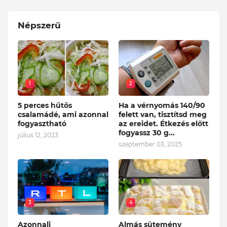
Népszerű
1
2
5 perces hűtős
Ha a vérnyomás 140/90
csalamádé, ami azonnal
felett van, tisztítsd meg
fogyasztható
az ereidet. Étkezés előtt
fogyassz 30 g...
július 12, 2023
szeptember 03, 2025
3
4
Azonnali
Almás sütemény