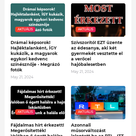
AKTUÁLIS
AKTUÁLIS
Drámai képsorok!
Szívszorító! EZT üzente
Hajléktalanként, ÍGY
az édesanya, aki két
kukázik, a magyarok
gyermekét vesztette el
egykori kedvenc
a verőcei
színésznője - Megrázó
hajóbalesetben
fotók
May 21, 2024
May 21, 2024
AKTUÁLIS
AKTUÁLIS
Fájdalmas hírt érkezett!
Azonnali
Megerősítették!
műsorváltozást