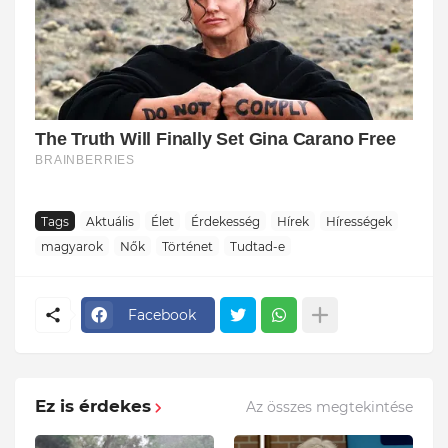
Tags
Aktuális
Élet
Érdekesség
Hírek
Hírességek
magyarok
Nők
Történet
Tudtad-e
Facebook
Ez is érdekes
Az összes megtekintése