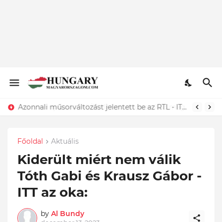
Azonnali műsorváltozást jelentett be az RTL - ITT az elképesztő oka...Megtörtént
Főoldal
Aktuális
Kiderült miért nem válik
Tóth Gabi és Krausz Gábor -
ITT az oka:
by
Al Bundy