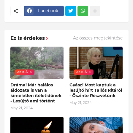
Facebook
Ez is érdekes
Az összes megtekintése
AKTUÁLIS
AKTUÁLIS
Dráma! Már halálos
Gyász! Most kaptuk a
áldozata is van a
lesújtó hírt Tallós Ritáról
kíméletlen ítéletidőnek
- Őszinte Részvétünk
- Lesújtó ami történt
May 21, 2024
May 21, 2024