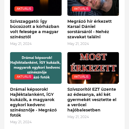
AKTUÁLIS
AKTUÁLIS
Szívszaggató: Így
Megrázó hír érkezett
búcsúzott a kórházban
Karsai Dániel
volt felesége a magyar
sorstársáról - Nehéz
színésztől
szavakat találni
May 21, 2024
May 21, 2024
AKTUÁLIS
AKTUÁLIS
Drámai képsorok!
Szívszorító! EZT üzente
Hajléktalanként, ÍGY
az édesanya, aki két
kukázik, a magyarok
gyermekét vesztette el
egykori kedvenc
a verőcei
színésznője - Megrázó
hajóbalesetben
fotók
May 21, 2024
May 21, 2024