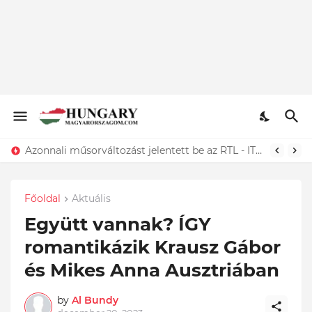
Azonnali műsorváltozást jelentett be az RTL - ITT az elképesztő oka...Megtörtént
Főoldal
Aktuális
Együtt vannak? ÍGY
romantikázik Krausz Gábor
és Mikes Anna Ausztriában
by
Al Bundy