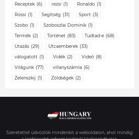
Receptek
(6)
rezsi
(1)
Ronaldo
(1)
Rossi
(1)
Segítség
(31)
Sport
(3)
Szobo
(1)
Szoboszlai Dominik
(1)
Termék
(2)
Történet
(83)
Tudtad-e
(68)
Utazás
(29)
Utcaemberek
(33)
válogatott
(1)
Vidék
(2)
Videó
(8)
Világunk
(77)
villanyszámla
(6)
Zelenszkij
(1)
Zöldségek
(2)
Szeretettel üdvözlök mindenkit a weboldalon, ahol mindig
a legfrissebb információkról tájékozódhatsz,