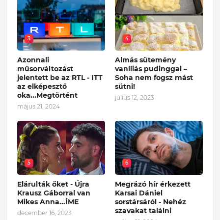
3
4
Azonnali
Almás sütemény
műsorváltozást
vaníliás pudinggal –
jelentett be az RTL - ITT
Soha nem fogsz mást
az elképesztő
sütni!
oka...Megtörtént
július 12, 2023
május 21, 2024
5
6
Elárulták őket - Újra
Megrázó hír érkezett
Krausz Gáborral van
Karsai Dániel
Mikes Anna...ÍME
sorstársáról - Nehéz
szavakat találni
december 16, 2023