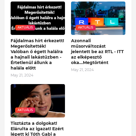
AKTUÁLIS
AKTUÁLIS
Fájdalmas hírt érkezett!
Azonnali
Megerősítették!
műsorváltozást
Valóban ő égett halálra
jelentett be az RTL - ITT
a hajnali lakástűzben -
az elképesztő
Értetlenül állunk a
oka...Megtörtént
halála előtt
May 21, 2024
May 21, 2024
AKTUÁLIS
Tisztázta a dolgokat!
Elárulta az igazat! Ezért
lépett ki Tóth Gabi a