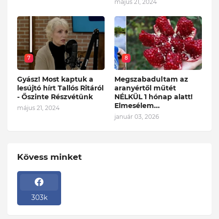
május 21, 2024
7
8
Gyász! Most kaptuk a
Megszabadultam az
lesújtó hírt Tallós Ritáról
aranyértől műtét
- Őszinte Részvétünk
NÉLKÜL 1 hónap alatt!
Elmesélem...
május 21, 2024
január 03, 2026
Kövess minket
303k