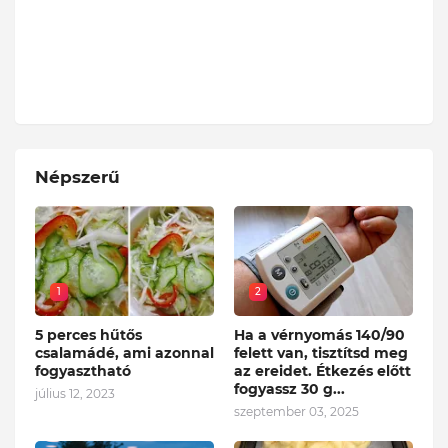
Népszerű
1
2
5 perces hűtős
Ha a vérnyomás 140/90
csalamádé, ami azonnal
felett van, tisztítsd meg
fogyasztható
az ereidet. Étkezés előtt
fogyassz 30 g...
július 12, 2023
szeptember 03, 2025