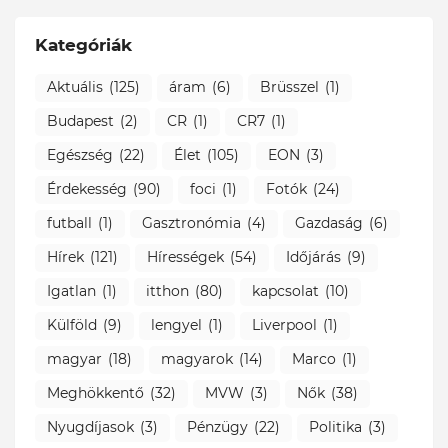
Kategóriák
Aktuális
(125)
áram
(6)
Brüsszel
(1)
Budapest
(2)
CR
(1)
CR7
(1)
Egészség
(22)
Élet
(105)
EON
(3)
Érdekesség
(90)
foci
(1)
Fotók
(24)
futball
(1)
Gasztronómia
(4)
Gazdaság
(6)
Hírek
(121)
Hírességek
(54)
Időjárás
(9)
Igatlan
(1)
itthon
(80)
kapcsolat
(10)
Külföld
(9)
lengyel
(1)
Liverpool
(1)
magyar
(18)
magyarok
(14)
Marco
(1)
Meghökkentő
(32)
MVW
(3)
Nők
(38)
Nyugdíjasok
(3)
Pénzügy
(22)
Politika
(3)