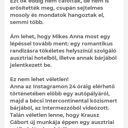
Ezt ők eddig nem cáfolták, de nem is
erősítették meg, csupán sejtelmes
mosoly és mondatok hangoztak el,
semmi több.
Ám lehet, hogy Mikes Anna most egy
lépéssel tovább ment: egy romantikus
randizásra tökéletes helyszínül szolgáló
ausztriai hotelből, illetve annak bárjából
jelentkezett be.
Ez nem lehet véletlen!
Anna az Instagramon 24 óráig elérhető
történetében előbb egy autópályáról,
majd a bécsi Intercontinental közismert
bárjából, az Intermezzóból videózott.
Talán véletlen lenne, hogy Krausz
Gábort új munkája éppen egy ausztriai