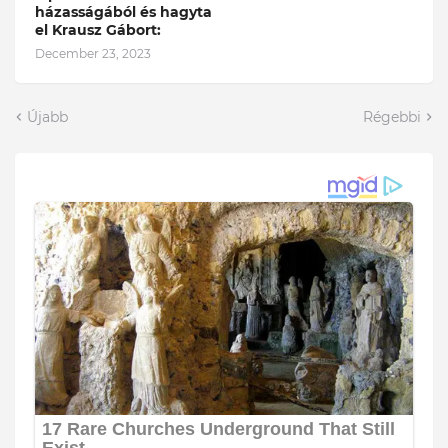
házasságából és hagyta
el Krausz Gábort:
December 23, 2023
Újabb
Régebbi