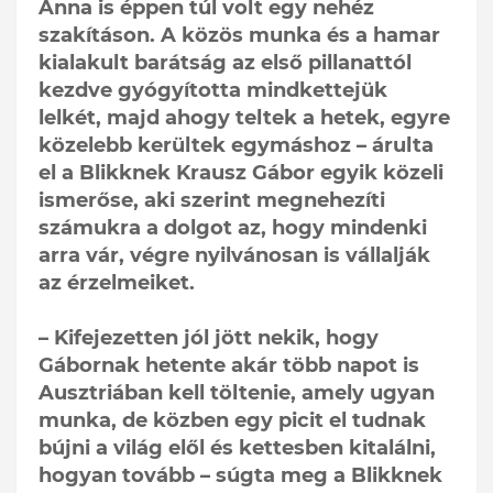
Anna is éppen túl volt egy nehéz
szakításon. A közös munka és a hamar
kialakult barátság az első pillanattól
kezdve gyógyította mindkettejük
lelkét, majd ahogy teltek a hetek, egyre
közelebb kerültek egymáshoz – árulta
el a Blikknek Krausz Gábor egyik közeli
ismerőse, aki szerint megnehezíti
számukra a dolgot az, hogy mindenki
arra vár, végre nyilvánosan is vállalják
az érzelmeiket.
– Kifejezetten jól jött nekik, hogy
Gábornak hetente akár több napot is
Ausztriában kell töltenie, amely ugyan
munka, de közben egy picit el tudnak
bújni a világ elől és kettesben kitalálni,
hogyan tovább – súgta meg a Blikknek