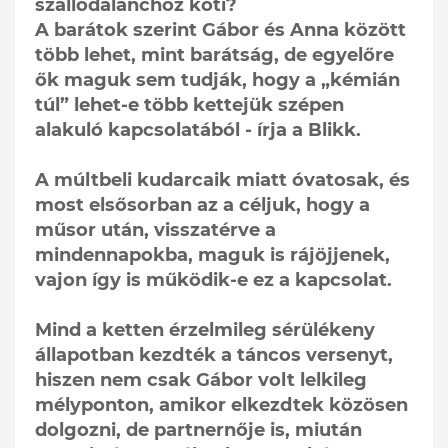
szállodalánchoz köti?
A barátok szerint Gábor és Anna között
több lehet, mint barátság, de egyelőre
ők maguk sem tudják, hogy a „kémián
túl” lehet-e több kettejük szépen
alakuló kapcsolatából - írja a Blikk.
A múltbeli kudarcaik miatt óvatosak, és
most elsősorban az a céljuk, hogy a
műsor után, visszatérve a
mindennapokba, maguk is rájöjjenek,
vajon így is működik-e ez a kapcsolat.
Mind a ketten érzelmileg sérülékeny
állapotban kezdték a táncos versenyt,
hiszen nem csak Gábor volt lelkileg
mélyponton, amikor elkezdtek közösen
dolgozni, de partnernője is, miután