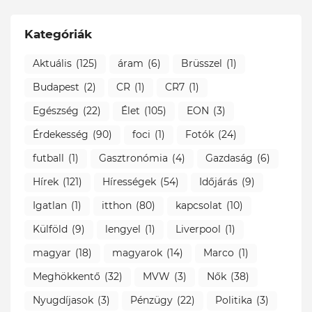
Kategóriák
Aktuális
(125)
áram
(6)
Brüsszel
(1)
Budapest
(2)
CR
(1)
CR7
(1)
Egészség
(22)
Élet
(105)
EON
(3)
Érdekesség
(90)
foci
(1)
Fotók
(24)
futball
(1)
Gasztronómia
(4)
Gazdaság
(6)
Hírek
(121)
Hírességek
(54)
Időjárás
(9)
Igatlan
(1)
itthon
(80)
kapcsolat
(10)
Külföld
(9)
lengyel
(1)
Liverpool
(1)
magyar
(18)
magyarok
(14)
Marco
(1)
Meghökkentő
(32)
MVW
(3)
Nők
(38)
Nyugdíjasok
(3)
Pénzügy
(22)
Politika
(3)