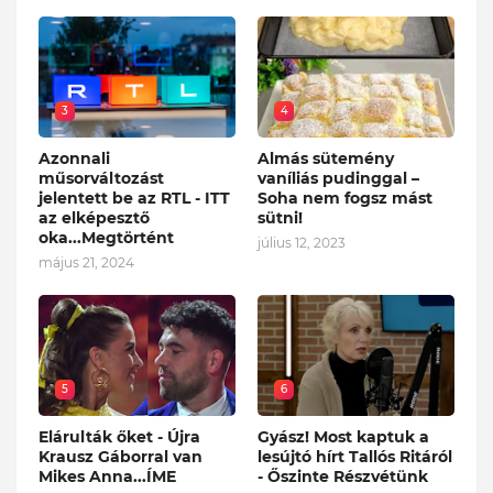
3
4
Azonnali
Almás sütemény
műsorváltozást
vaníliás pudinggal –
jelentett be az RTL - ITT
Soha nem fogsz mást
az elképesztő
sütni!
oka...Megtörtént
július 12, 2023
május 21, 2024
5
6
Elárulták őket - Újra
Gyász! Most kaptuk a
Krausz Gáborral van
lesújtó hírt Tallós Ritáról
Mikes Anna...ÍME
- Őszinte Részvétünk