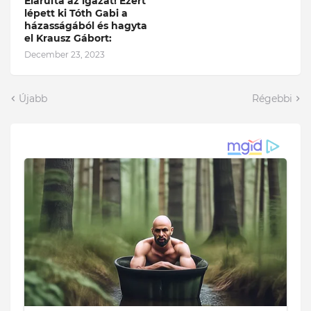
Elárulta az igazat! Ezért
lépett ki Tóth Gabi a
házasságából és hagyta
el Krausz Gábort:
December 23, 2023
Újabb
Régebbi