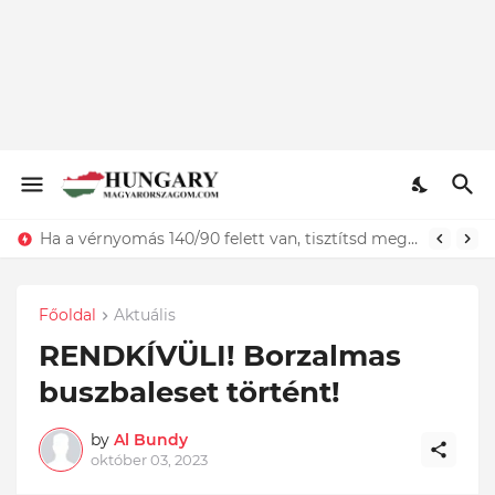
Megrázó hír érkezett Karsai Dániel sorstársáról - Nehéz szavakat találni
Ha a vérnyomás 140/90 felett van, tisztítsd meg az ereidet. Étkezés előtt fogyassz 30 g...
Főoldal
Aktuális
RENDKÍVÜLI! Borzalmas
buszbaleset történt!
by
Al Bundy
október 03, 2023