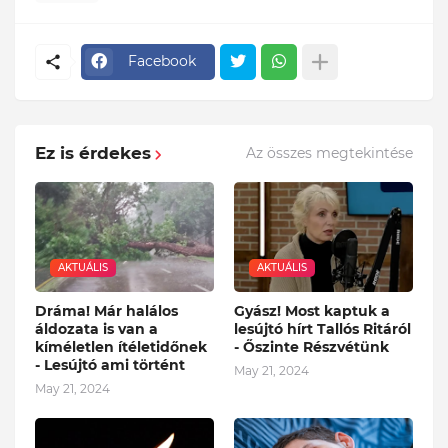
Facebook
Ez is érdekes
Az összes megtekintése
AKTUÁLIS
AKTUÁLIS
Dráma! Már halálos
Gyász! Most kaptuk a
áldozata is van a
lesújtó hírt Tallós Ritáról
kíméletlen ítéletidőnek
- Őszinte Részvétünk
- Lesújtó ami történt
May 21, 2024
May 21, 2024