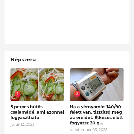
Népszerű
1
2
5 perces hűtős
Ha a vérnyomás 140/90
csalamádé, ami azonnal
felett van, tisztítsd meg
fogyasztható
az ereidet. Étkezés előtt
fogyassz 30 g...
július 12, 2023
szeptember 03, 2025