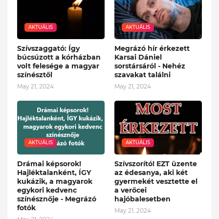
AKTUÁLIS
AKTUÁLIS
Szívszaggató: Így
Megrázó hír érkezett
búcsúzott a kórházban
Karsai Dániel
volt felesége a magyar
sorstársáról - Nehéz
színésztől
szavakat találni
May 21, 2024
May 21, 2024
AKTUÁLIS
AKTUÁLIS
Drámai képsorok!
Szívszorító! EZT üzente
Hajléktalanként, ÍGY
az édesanya, aki két
kukázik, a magyarok
gyermekét vesztette el
egykori kedvenc
a verőcei
színésznője - Megrázó
hajóbalesetben
fotók
May 21, 2024