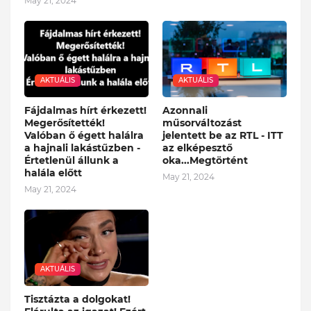
May 21, 2024
AKTUÁLIS
AKTUÁLIS
Fájdalmas hírt érkezett!
Azonnali
Megerősítették!
műsorváltozást
Valóban ő égett halálra
jelentett be az RTL - ITT
a hajnali lakástűzben -
az elképesztő
Értetlenül állunk a
oka...Megtörtént
halála előtt
May 21, 2024
May 21, 2024
AKTUÁLIS
Tisztázta a dolgokat!