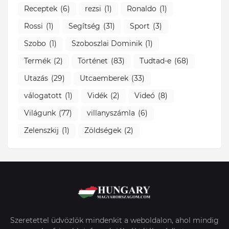
Receptek
(6)
rezsi
(1)
Ronaldo
(1)
Rossi
(1)
Segítség
(31)
Sport
(3)
Szobo
(1)
Szoboszlai Dominik
(1)
Termék
(2)
Történet
(83)
Tudtad-e
(68)
Utazás
(29)
Utcaemberek
(33)
válogatott
(1)
Vidék
(2)
Videó
(8)
Világunk
(77)
villanyszámla
(6)
Zelenszkij
(1)
Zöldségek
(2)
Szeretettel üdvözlök mindenkit a weboldalon, ahol mindig