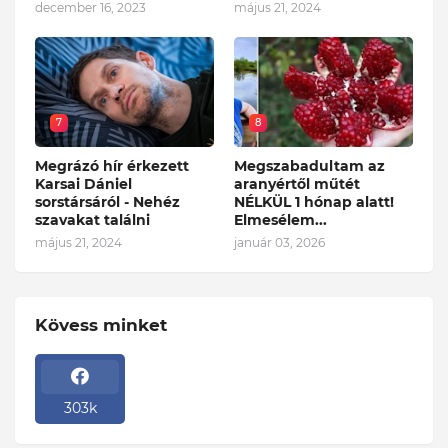
december 16, 2023
május 21, 2024
7
8
Megrázó hír érkezett
Megszabadultam az
Karsai Dániel
aranyértől műtét
sorstársáról - Nehéz
NÉLKÜL 1 hónap alatt!
szavakat találni
Elmesélem...
május 21, 2024
január 03, 2026
Kövess minket
303k