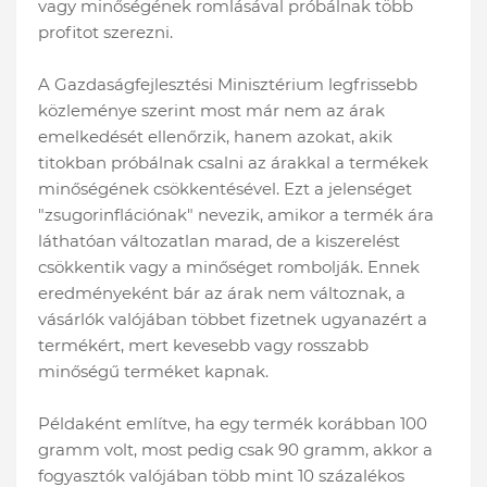
vagy minőségének romlásával próbálnak több
profitot szerezni.
A Gazdaságfejlesztési Minisztérium legfrissebb
közleménye szerint most már nem az árak
emelkedését ellenőrzik, hanem azokat, akik
titokban próbálnak csalni az árakkal a termékek
minőségének csökkentésével. Ezt a jelenséget
"zsugorinflációnak" nevezik, amikor a termék ára
láthatóan változatlan marad, de a kiszerelést
csökkentik vagy a minőséget rombolják. Ennek
eredményeként bár az árak nem változnak, a
vásárlók valójában többet fizetnek ugyanazért a
termékért, mert kevesebb vagy rosszabb
minőségű terméket kapnak.
Példaként említve, ha egy termék korábban 100
gramm volt, most pedig csak 90 gramm, akkor a
fogyasztók valójában több mint 10 százalékos