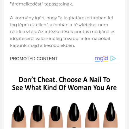
"áremelkedést" tapasztalnak.
A kormány ígéri, hogy "a leghatározottabban fel
fog lépni ez ellen", azonban a részleteket nem
részletezték. Az intézkedések pontos módjáról és
időzítéséről valószínűleg további információkat
kapunk majd a későbbiekben.