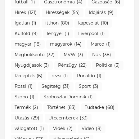
futball
(1)
Gasztronómia
(4)
Gazdaság
(6)
Hírek
(121)
Hírességek
(54)
Időjárás
(9)
Igatlan
(1)
itthon
(80)
kapcsolat
(10)
Külföld
(9)
lengyel
(1)
Liverpool
(1)
magyar
(18)
magyarok
(14)
Marco
(1)
Meghökkentő
(32)
MVW
(3)
Nők
(38)
Nyugdíjasok
(3)
Pénzügy
(22)
Politika
(3)
Receptek
(6)
rezsi
(1)
Ronaldo
(1)
Rossi
(1)
Segítség
(31)
Sport
(3)
Szobo
(1)
Szoboszlai Dominik
(1)
Termék
(2)
Történet
(83)
Tudtad-e
(68)
Utazás
(29)
Utcaemberek
(33)
válogatott
(1)
Vidék
(2)
Videó
(8)