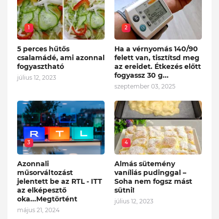
1
2
5 perces hűtős
Ha a vérnyomás 140/90
csalamádé, ami azonnal
felett van, tisztítsd meg
fogyasztható
az ereidet. Étkezés előtt
fogyassz 30 g...
július 12, 2023
szeptember 03, 2025
3
4
Azonnali
Almás sütemény
műsorváltozást
vaníliás pudinggal –
jelentett be az RTL - ITT
Soha nem fogsz mást
az elképesztő
sütni!
oka...Megtörtént
július 12, 2023
május 21, 2024