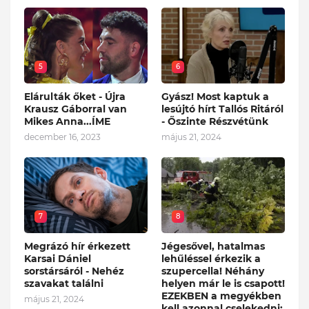
5
6
Elárulták őket - Újra
Gyász! Most kaptuk a
Krausz Gáborral van
lesújtó hírt Tallós Ritáról
Mikes Anna...ÍME
- Őszinte Részvétünk
december 16, 2023
május 21, 2024
7
8
Megrázó hír érkezett
Jégesővel, hatalmas
Karsai Dániel
lehűléssel érkezik a
sorstársáról - Nehéz
szupercella! Néhány
szavakat találni
helyen már le is csapott!
EZEKBEN a megyékben
május 21, 2024
kell azonnal cselekedni: