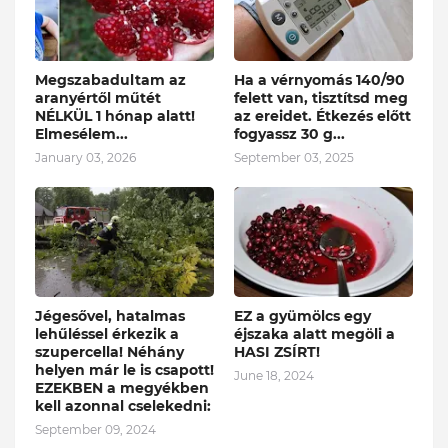
Megszabadultam az
Ha a vérnyomás 140/90
aranyértől műtét
felett van, tisztítsd meg
NÉLKÜL 1 hónap alatt!
az ereidet. Étkezés előtt
Elmesélem...
fogyassz 30 g...
January 03, 2026
September 03, 2025
Jégesővel, hatalmas
EZ a gyümölcs egy
lehűléssel érkezik a
éjszaka alatt megöli a
szupercella! Néhány
HASI ZSÍRT!
helyen már le is csapott!
June 18, 2024
EZEKBEN a megyékben
kell azonnal cselekedni:
September 09, 2024