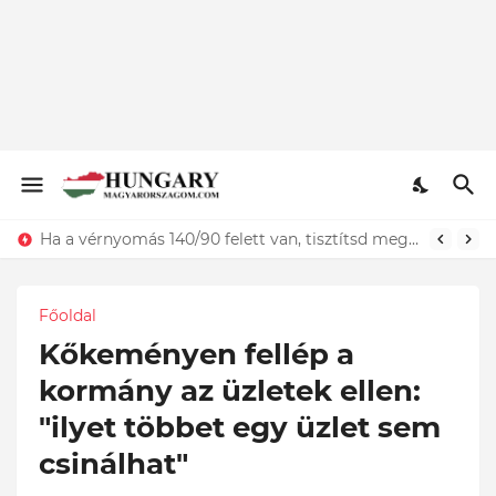
Ha a vérnyomás 140/90 felett van, tisztítsd meg az ereidet. Étkezés előtt fogyassz 30 g...
Főoldal
Kőkeményen fellép a
kormány az üzletek ellen:
"ilyet többet egy üzlet sem
csinálhat"