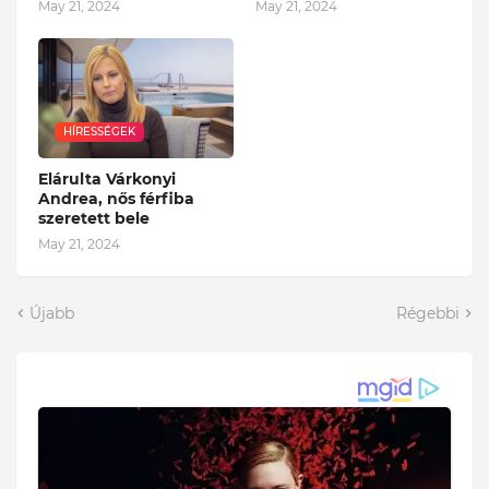
May 21, 2024
May 21, 2024
HÍRESSÉGEK
Elárulta Várkonyi
Andrea, nős férfiba
szeretett bele
May 21, 2024
Újabb
Régebbi