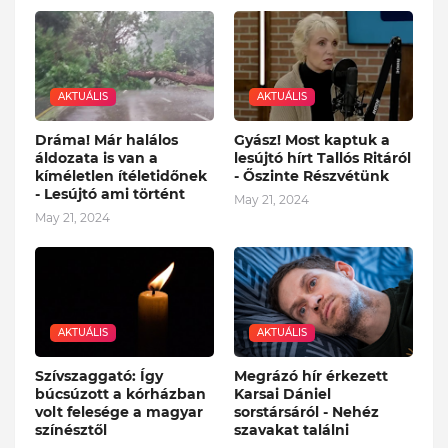
AKTUÁLIS
AKTUÁLIS
Dráma! Már halálos
Gyász! Most kaptuk a
áldozata is van a
lesújtó hírt Tallós Ritáról
kíméletlen ítéletidőnek
- Őszinte Részvétünk
- Lesújtó ami történt
May 21, 2024
May 21, 2024
AKTUÁLIS
AKTUÁLIS
Szívszaggató: Így
Megrázó hír érkezett
búcsúzott a kórházban
Karsai Dániel
volt felesége a magyar
sorstársáról - Nehéz
színésztől
szavakat találni