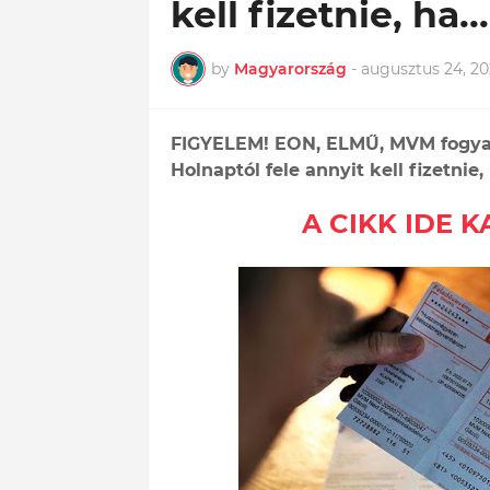
kell fizetnie, ha...
by
Magyarország
-
augusztus 24, 20
FIGYELEM! EON, ELMŰ, MVM fogyasz
Holnaptól fele annyit kell fizetnie, h
A CIKK IDE 