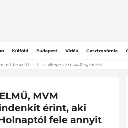
on
Külföld
Budapest
Vidék
Gasztronómia
 hírt Tallós Ritáról - Őszinte Részvétünk
entett be az RTL - ITT az elképesztő oka...Megtörtént
 ELMŰ, MVM
ndenkit érint, aki
Holnaptól fele annyit