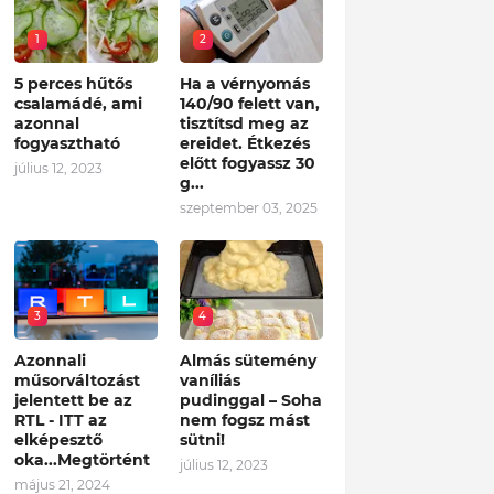
1
2
5 perces hűtős
Ha a vérnyomás
csalamádé, ami
140/90 felett van,
azonnal
tisztítsd meg az
fogyasztható
ereidet. Étkezés
előtt fogyassz 30
július 12, 2023
g...
szeptember 03, 2025
3
4
Azonnali
Almás sütemény
műsorváltozást
vaníliás
jelentett be az
pudinggal – Soha
RTL - ITT az
nem fogsz mást
elképesztő
sütni!
oka...Megtörtént
július 12, 2023
május 21, 2024