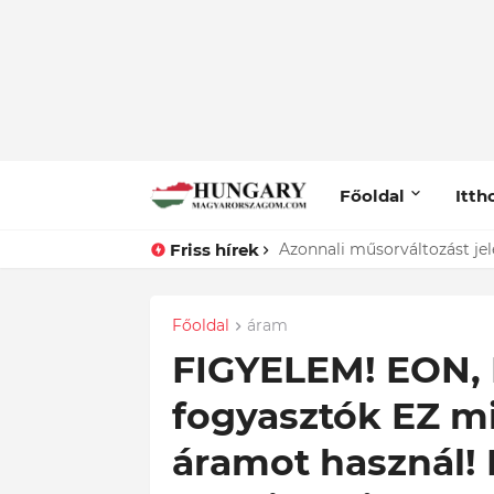
Főoldal
Itth
Friss hírek
Gyász! Most kaptuk a lesújtó
Azonnali műsorváltozást jel
Főoldal
áram
FIGYELEM! EON,
fogyasztók EZ mi
áramot használ! 