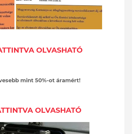
KATTINTVA OLVASHATÓ
vesebb mint 50%-ot áramért!
KATTINTVA OLVASHATÓ