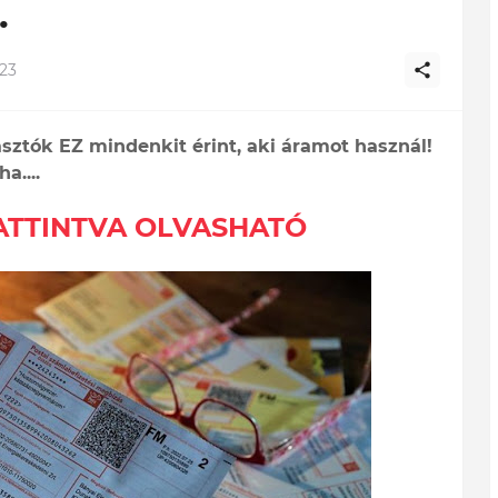
.
23
tók EZ mindenkit érint, aki áramot használ!
a....
KATTINTVA OLVASHATÓ