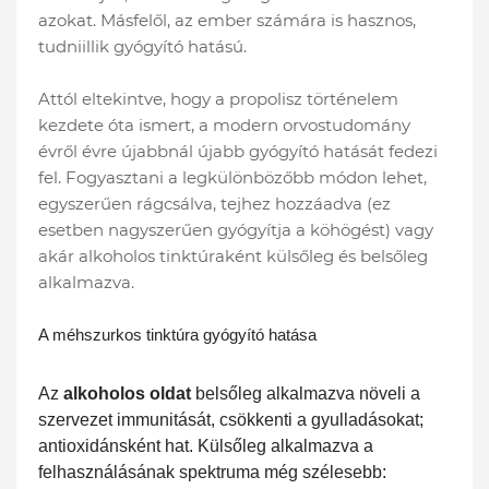
azokat. Másfelől, az ember számára is hasznos,
tudniillik gyógyító hatású.
Attól eltekintve, hogy a propolisz történelem
kezdete óta ismert, a modern orvostudomány
évről évre újabbnál újabb gyógyító hatását fedezi
fel. Fogyasztani a legkülönbözőbb módon lehet,
egyszerűen rágcsálva, tejhez hozzáadva (ez
esetben nagyszerűen gyógyítja a köhögést) vagy
akár alkoholos tinktúraként külsőleg és belsőleg
alkalmazva.
A méhszurkos tinktúra gyógyító hatása
Az
alkoholos oldat
belsőleg alkalmazva növeli a
szervezet immunitását, csökkenti a gyulladásokat;
antioxidánsként hat. Külsőleg alkalmazva a
felhasználásának spektruma még szélesebb: