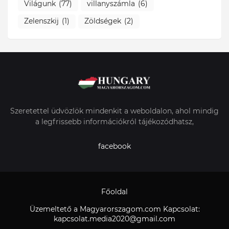
Világunk
(77)
villanyszámla
(6)
Zelenszkij
(1)
Zöldségek
(2)
Szeretettel üdvözlök mindenkit a weboldalon, ahol mindig
a legfrissebb információkról tájékozódhatsz,
facebook
Főoldal
Üzemeltető a Magyarorszagom.com Kapcsolat:
kapcsolat.media2020@gmail.com