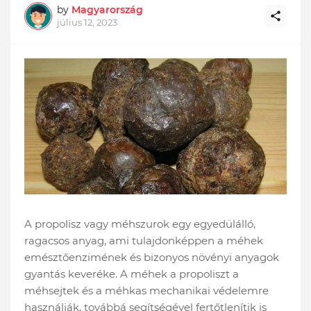
by
Magyarország
július 12, 2023
A propolisz vagy méhszurok egy egyedülálló,
ragacsos anyag, ami tulajdonképpen a méhek
emésztőenzimének és bizonyos növényi anyagok
gyantás keveréke. A méhek a propoliszt a
méhsejtek és a méhkas mechanikai védelemre
használják, továbbá segítségével fertőtlenítik is