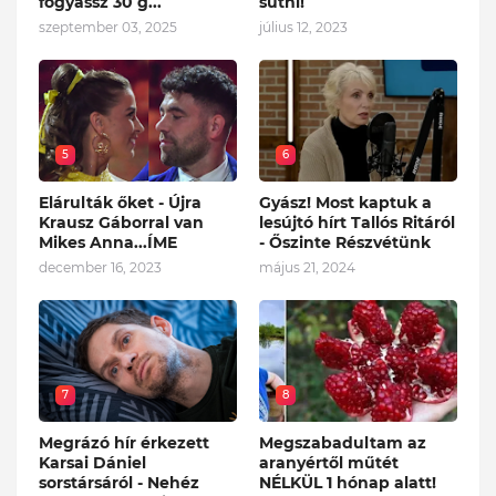
fogyassz 30 g...
sütni!
szeptember 03, 2025
július 12, 2023
5
6
Elárulták őket - Újra
Gyász! Most kaptuk a
Krausz Gáborral van
lesújtó hírt Tallós Ritáról
Mikes Anna...ÍME
- Őszinte Részvétünk
december 16, 2023
május 21, 2024
7
8
Megrázó hír érkezett
Megszabadultam az
Karsai Dániel
aranyértől műtét
sorstársáról - Nehéz
NÉLKÜL 1 hónap alatt!