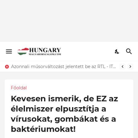
Azonnali műsorváltozást jelentett be az RTL - ITT az elképesztő oka...Megtörtént
Főoldal
Kevesen ismerik, de EZ az
élelmiszer elpusztítja a
vírusokat, gombákat és a
baktériumokat!