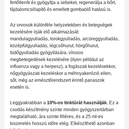
fertőtleníti és gyógyítja a sebeket, regenerálja a bőrt,
fájdalomcsillapító és emellett gombaölő hatású is.
Az orvosok különféle helyzetekben és betegségek
kezelésére írják elő alkalmazását:
mandulagyulladás, torokgyulladás, arcüreggyulladás,
középfülgyulladás, légcsőhurut, hörgőhurut,
tüdőgyulladás gyógyítására, vírusos
megbetegedések kezelésére (ilyen például az
influenza vagy a herpesz), a fogászati kezelésekkor,
nőgyógyászati kezeléskor a méhnyakerózió ellen,
sőt, még az emésztőrendszert érintő panaszok
esetén is.
Leggyakrabban a
10%-os tinktúrát használják
. Ez a
csodás készítmény szinte minden gyógyszertárban
megtalálható, ára szinte filléres, és a 25 ml-es
kiszerelés hosszú időre elég. Elkészíthető azonban