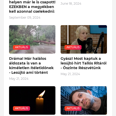
helyen már le is csapott!
June 18, 2024
EZEKBEN a megyékben
kell azonnal cselekedni:
September 09, 2024
AKTUÁLIS
AKTUÁLIS
Dráma! Már halálos
Gyász! Most kaptuk a
áldozata is van a
lesújtó hírt Tallós Ritáról
kíméletlen ítéletidőnek
- Őszinte Részvétünk
- Lesújtó ami történt
May 21, 2024
May 21, 2024
AKTUÁLIS
AKTUÁLIS