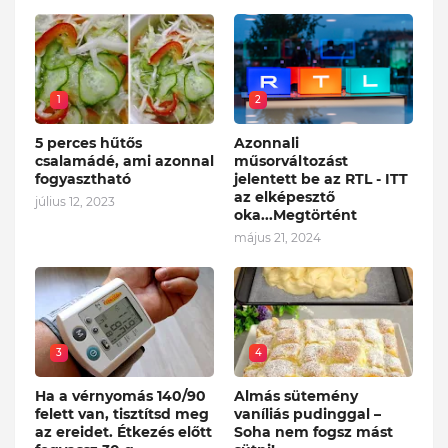
1
2
5 perces hűtős
Azonnali
csalamádé, ami azonnal
műsorváltozást
fogyasztható
jelentett be az RTL - ITT
az elképesztő
július 12, 2023
oka...Megtörtént
május 21, 2024
3
4
Ha a vérnyomás 140/90
Almás sütemény
felett van, tisztítsd meg
vaníliás pudinggal –
az ereidet. Étkezés előtt
Soha nem fogsz mást