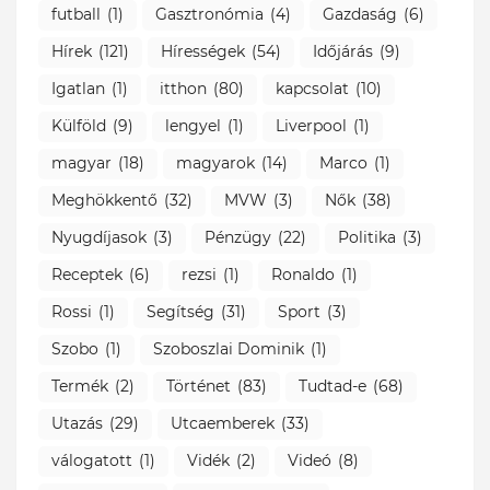
futball
(1)
Gasztronómia
(4)
Gazdaság
(6)
Hírek
(121)
Hírességek
(54)
Időjárás
(9)
Igatlan
(1)
itthon
(80)
kapcsolat
(10)
Külföld
(9)
lengyel
(1)
Liverpool
(1)
magyar
(18)
magyarok
(14)
Marco
(1)
Meghökkentő
(32)
MVW
(3)
Nők
(38)
Nyugdíjasok
(3)
Pénzügy
(22)
Politika
(3)
Receptek
(6)
rezsi
(1)
Ronaldo
(1)
Rossi
(1)
Segítség
(31)
Sport
(3)
Szobo
(1)
Szoboszlai Dominik
(1)
Termék
(2)
Történet
(83)
Tudtad-e
(68)
Utazás
(29)
Utcaemberek
(33)
válogatott
(1)
Vidék
(2)
Videó
(8)