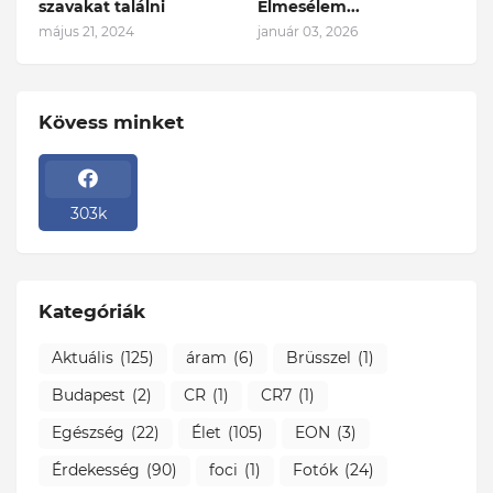
szavakat találni
Elmesélem...
május 21, 2024
január 03, 2026
Kövess minket
303k
Kategóriák
Aktuális
(125)
áram
(6)
Brüsszel
(1)
Budapest
(2)
CR
(1)
CR7
(1)
Egészség
(22)
Élet
(105)
EON
(3)
Érdekesség
(90)
foci
(1)
Fotók
(24)