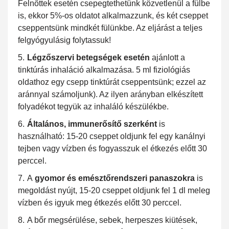
Felnőttek esetén csepegtethetünk közvetlenül a fülbe
is, ekkor 5%-os oldatot alkalmazzunk, és két cseppet
cseppentsünk mindkét fülünkbe. Az eljárást a teljes
felgyógyulásig folytassuk!
Légzőszervi betegségek esetén
ajánlott a
tinktúrás inhaláció alkalmazása. 5 ml fiziológiás
oldathoz egy csepp tinktúrát cseppentsünk; ezzel az
aránnyal számoljunk). Az ilyen arányban elkészített
folyadékot tegyük az inhaláló készülékbe.
Általános, immunerősítő szerként
is
használható: 15-20 cseppet oldjunk fel egy kanálnyi
tejben vagy vízben és fogyasszuk el étkezés előtt 30
perccel.
A
gyomor és emésztőrendszeri panaszokra
is
megoldást nyújt, 15-20 cseppet oldjunk fel 1 dl meleg
vízben és igyuk meg étkezés előtt 30 perccel.
A bőr megsérülése, sebek, herpeszes kiütések,