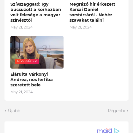
Szívszaggató: Így
Megrázó hír érkezett
búcsúzott a kórházban
Karsai Dániel
volt felesége a magyar
sorstársáról - Nehéz
színésztől
szavakat találni
May 21, 2024
May 21, 2024
HÍRESSÉGEK
Elárulta Várkonyi
Andrea, nős férfiba
szeretett bele
May 21, 2024
Újabb
Régebbi