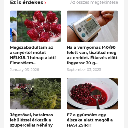
Ez is érdekes
Az összes megtekintése
Megszabadultam az
Ha a vérnyomás 140/90
aranyértől műtét
felett van, tisztítsd meg
NÉLKÜL 1 hónap alatt!
az ereidet. Étkezés előtt
Elmesélem...
fogyassz 30 g...
January 03, 2026
September 03, 2025
Jégesővel, hatalmas
EZ a gyümölcs egy
lehűléssel érkezik a
éjszaka alatt megöli a
szupercella! Néhány
HASI ZSÍRT!