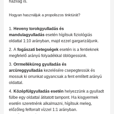
házilag is.
Hogyan használjuk a propoliszos tinktúrát?
Heveny torokgyulladás és
mandulagyulladás
esetén hígítsuk fiziológiás
oldattal 1:10 arányban, majd ezzel gargarizáljunk.
A
fogászati betegségek
esetén is a fentieknek
megfelelő arányú folyadékkal öblögessünk.
Orrmelléküreg gyulladás és
arcüreggyulladás
kezelésére csepegtessük és
mossuk ki orrunkat ugyancsak a fent említett arányú
oldattal.
Középfülgyulladás esetén
helyezzünk a gyulladt
fülbe egy oldattal átitatott tampont. Ha kisgyermek
esetén szeretnénk alkalmazni, hígítsuk meleg,
előzőleg felforralt vízzel 1:1 arányban.