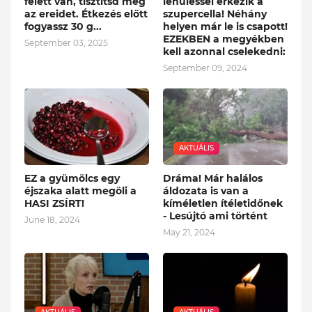
felett van, tisztítsd meg
lehűléssel érkezik a
az ereidet. Étkezés előtt
szupercella! Néhány
fogyassz 30 g...
helyen már le is csapott!
EZEKBEN a megyékben
September 03, 2025
kell azonnal cselekedni:
September 09, 2024
AKTUÁLIS
EZ a gyümölcs egy
Dráma! Már halálos
éjszaka alatt megöli a
áldozata is van a
HASI ZSÍRT!
kíméletlen ítéletidőnek
- Lesújtó ami történt
June 18, 2024
May 21, 2024