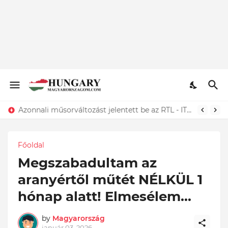
Azonnali műsorváltozást jelentett be az RTL - ITT az elképesztő oka...Megtörtént
Főoldal
Megszabadultam az
aranyértől műtét NÉLKÜL 1
hónap alatt! Elmesélem...
by
Magyarország
január 03, 2026