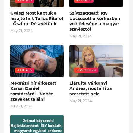
AKTUÁLIS
AKTUÁLIS
Gyász! Most kaptuk a
Szívszaggató: Így
lesújtó hírt Tallós Ritáról
búcsúzott a kórházban
- Őszinte Részvétünk
volt felesége a magyar
színésztől
May 21, 2024
May 21, 2024
AKTUÁLIS
HÍRESSÉGEK
Megrázó hír érkezett
Elárulta Várkonyi
Karsai Dániel
Andrea, nős férfiba
sorstársáról - Nehéz
szeretett bele
szavakat találni
May 21, 2024
May 21, 2024