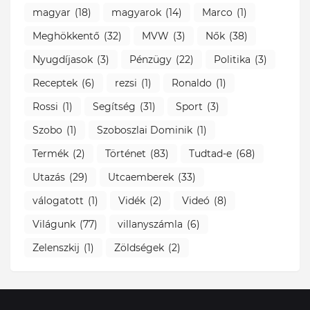
magyar
(18)
magyarok
(14)
Marco
(1)
Meghökkentő
(32)
MVW
(3)
Nők
(38)
Nyugdíjasok
(3)
Pénzügy
(22)
Politika
(3)
Receptek
(6)
rezsi
(1)
Ronaldo
(1)
Rossi
(1)
Segítség
(31)
Sport
(3)
Szobo
(1)
Szoboszlai Dominik
(1)
Termék
(2)
Történet
(83)
Tudtad-e
(68)
Utazás
(29)
Utcaemberek
(33)
válogatott
(1)
Vidék
(2)
Videó
(8)
Világunk
(77)
villanyszámla
(6)
Zelenszkij
(1)
Zöldségek
(2)