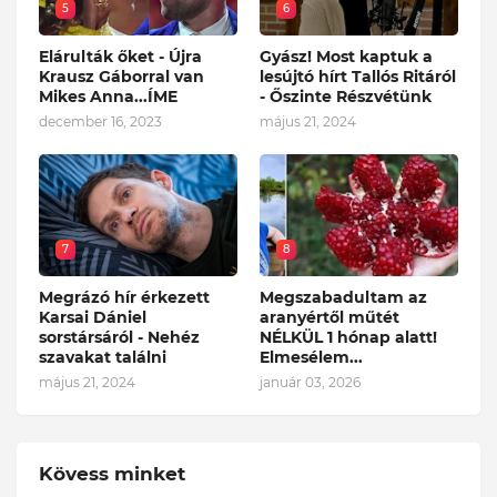
5
6
Elárulták őket - Újra
Gyász! Most kaptuk a
Krausz Gáborral van
lesújtó hírt Tallós Ritáról
Mikes Anna...ÍME
- Őszinte Részvétünk
december 16, 2023
május 21, 2024
7
8
Megrázó hír érkezett
Megszabadultam az
Karsai Dániel
aranyértől műtét
sorstársáról - Nehéz
NÉLKÜL 1 hónap alatt!
szavakat találni
Elmesélem...
május 21, 2024
január 03, 2026
Kövess minket