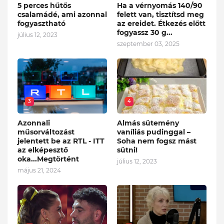
5 perces hűtős
Ha a vérnyomás 140/90
csalamádé, ami azonnal
felett van, tisztítsd meg
fogyasztható
az ereidet. Étkezés előtt
fogyassz 30 g...
július 12, 2023
szeptember 03, 2025
3
4
Azonnali
Almás sütemény
műsorváltozást
vaníliás pudinggal –
jelentett be az RTL - ITT
Soha nem fogsz mást
az elképesztő
sütni!
oka...Megtörtént
július 12, 2023
május 21, 2024