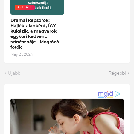
AKTUÁLIS
Drámai képsorok!
Hajléktalanként, ÍGY
kukázik, a magyarok
egykori kedvenc
színésznője - Megrázó
fotók
May 21, 2024
Újabb
Régebbi