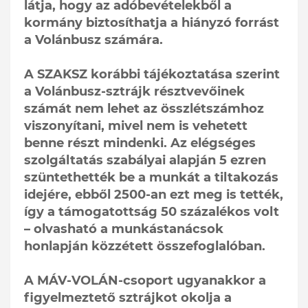
látja, hogy az adóbevételekből a
kormány biztosíthatja a hiányzó forrást
a Volánbusz számára.
A SZAKSZ korábbi tájékoztatása szerint
a Volánbusz-sztrájk résztvevőinek
számát nem lehet az összlétszámhoz
viszonyítani, mivel nem is vehetett
benne részt mindenki. Az elégséges
szolgáltatás szabályai alapján 5 ezren
szüntethették be a munkát a tiltakozás
idejére, ebből 2500-an ezt meg is tették,
így a támogatottság 50 százalékos volt
– olvasható a munkástanácsok
honlapján közzétett összefoglalóban.
A MÁV-VOLÁN-csoport ugyanakkor a
figyelmeztető sztrájkot okolja a