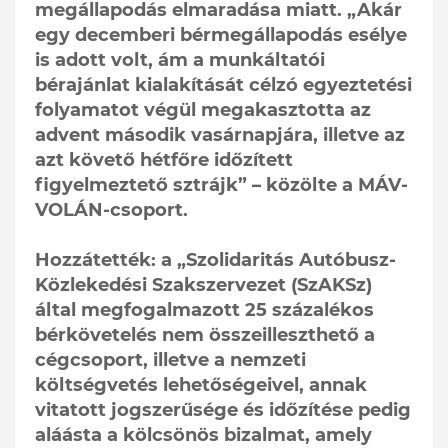
megállapodás elmaradása miatt. „Akár
egy decemberi bérmegállapodás esélye
is adott volt, ám a munkáltatói
bérajánlat kialakítását célzó egyeztetési
folyamatot végül megakasztotta az
advent második vasárnapjára, illetve az
azt követő hétfőre időzített
figyelmeztető sztrájk” – közölte a MÁV-
VOLÁN-csoport.
Hozzátették: a „Szolidaritás Autóbusz-
Közlekedési Szakszervezet (SzAKSz)
által megfogalmazott 25 százalékos
bérkövetelés nem összeilleszthető a
cégcsoport, illetve a nemzeti
költségvetés lehetőségeivel, annak
vitatott jogszerűsége és időzítése pedig
aláásta a kölcsönös bizalmat, amely