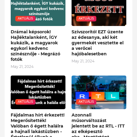
AKTUÁLIS
AKTUÁLIS
Drámai képsorok!
Szívszorító! EZT üzente
Hajléktalanként, ÍGY
az édesanya, aki két
kukázik, a magyarok
gyermekét vesztette el
egykori kedvenc
a verőcei
színésznője - Megrázó
hajóbalesetben
fotók
May 21, 2024
May 21, 2024
AKTUÁLIS
AKTUÁLIS
Fájdalmas hírt érkezett!
Azonnali
Megerősítették!
műsorváltozást
Valóban ő égett halálra
jelentett be az RTL - ITT
a hajnali lakástűzben -
az elképesztő
Értetlenül állunk a
oka...Megtörtént