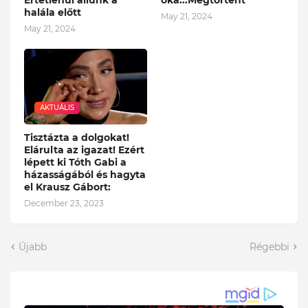
halála előtt
May 21, 2024
May 21, 2024
AKTUÁLIS
Tisztázta a dolgokat!
Elárulta az igazat! Ezért
lépett ki Tóth Gabi a
házasságából és hagyta
el Krausz Gábort:
December 23, 2023
Újabb
Régebbi