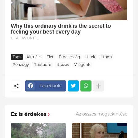
Tags
Aktuális
Élet
Érdekesség
Hírek
itthon
Pénzügy
Tudtad-e
Utazás
Világunk
Facebook
Ez is érdekes
Az összes megtekintése