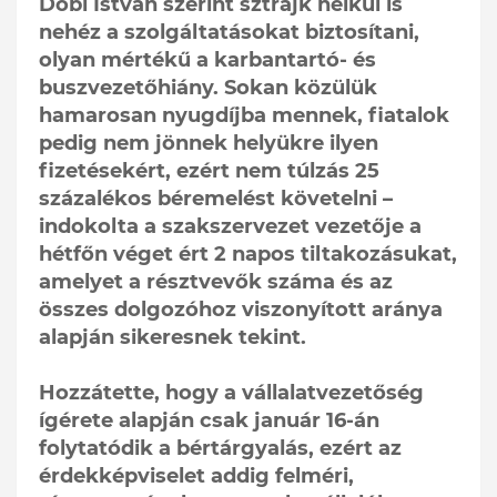
Dobi István szerint sztrájk nélkül is
nehéz a szolgáltatásokat biztosítani,
olyan mértékű a karbantartó- és
buszvezetőhiány. Sokan közülük
hamarosan nyugdíjba mennek, fiatalok
pedig nem jönnek helyükre ilyen
fizetésekért, ezért nem túlzás 25
százalékos béremelést követelni –
indokolta a szakszervezet vezetője a
hétfőn véget ért 2 napos tiltakozásukat,
amelyet a résztvevők száma és az
összes dolgozóhoz viszonyított aránya
alapján sikeresnek tekint.
Hozzátette, hogy a vállalatvezetőség
ígérete alapján csak január 16-án
folytatódik a bértárgyalás, ezért az
érdekképviselet addig felméri,