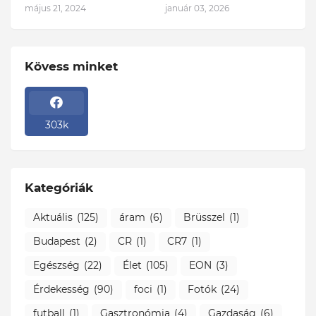
május 21, 2024
január 03, 2026
Kövess minket
303k
Kategóriák
Aktuális
(125)
áram
(6)
Brüsszel
(1)
Budapest
(2)
CR
(1)
CR7
(1)
Egészség
(22)
Élet
(105)
EON
(3)
Érdekesség
(90)
foci
(1)
Fotók
(24)
futball
(1)
Gasztronómia
(4)
Gazdaság
(6)