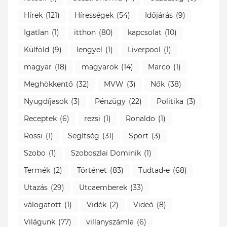
Hírek
(121)
Hírességek
(54)
Időjárás
(9)
Igatlan
(1)
itthon
(80)
kapcsolat
(10)
Külföld
(9)
lengyel
(1)
Liverpool
(1)
magyar
(18)
magyarok
(14)
Marco
(1)
Meghökkentő
(32)
MVW
(3)
Nők
(38)
Nyugdíjasok
(3)
Pénzügy
(22)
Politika
(3)
Receptek
(6)
rezsi
(1)
Ronaldo
(1)
Rossi
(1)
Segítség
(31)
Sport
(3)
Szobo
(1)
Szoboszlai Dominik
(1)
Termék
(2)
Történet
(83)
Tudtad-e
(68)
Utazás
(29)
Utcaemberek
(33)
válogatott
(1)
Vidék
(2)
Videó
(8)
Világunk
(77)
villanyszámla
(6)