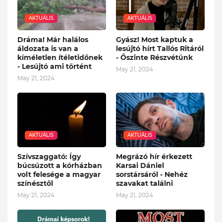
AKTUÁLIS
AKTUÁLIS
Dráma! Már halálos
Gyász! Most kaptuk a
áldozata is van a
lesújtó hírt Tallós Ritáról
kíméletlen ítéletidőnek
- Őszinte Részvétünk
- Lesújtó ami történt
May 21, 2024
May 21, 2024
AKTUÁLIS
AKTUÁLIS
Szívszaggató: Így
Megrázó hír érkezett
búcsúzott a kórházban
Karsai Dániel
volt felesége a magyar
sorstársáról - Nehéz
színésztől
szavakat találni
May 21, 2024
May 21, 2024