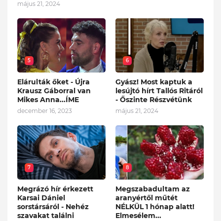
május 21, 2024
5
6
Elárulták őket - Újra
Gyász! Most kaptuk a
Krausz Gáborral van
lesújtó hírt Tallós Ritáról
Mikes Anna...ÍME
- Őszinte Részvétünk
december 16, 2023
május 21, 2024
7
8
Megrázó hír érkezett
Megszabadultam az
Karsai Dániel
aranyértől műtét
sorstársáról - Nehéz
NÉLKÜL 1 hónap alatt!
szavakat találni
Elmesélem...