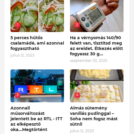
1
2
5 perces hűtős
Ha a vérnyomás 140/90
csalamádé, ami azonnal
felett van, tisztítsd meg
fogyasztható
az ereidet. Étkezés előtt
fogyassz 30 g...
július 12, 2023
szeptember 03, 2025
3
4
Azonnali
Almás sütemény
műsorváltozást
vaníliás pudinggal –
jelentett be az RTL - ITT
Soha nem fogsz mást
az elképesztő
sütni!
oka...Megtörtént
július 12, 2023