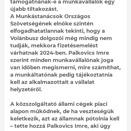
támogatnának-e a munkavállalók egy
újabb tiltakozást.
A Munkástanácsok Országos
Szövetségének elnöke szintén
elfogadhatatlannak tekinti, hogy a
Volánbusz dolgozói még mindig nem
tudják, mekkora fizetésemelést
várhatnak 2024-ben. Palkovics Imre
szerint minden munkavállalónak joga
van időben megismerni, mire számíthat,
a munkáltatónak pedig tájékoztatnia
kell az alkalmazottait a vállalat
helyzetéről.
A közszolgáltató állami cégek piaci
alapon működnek, de ha veszteségük
keletkezik, azt az államnak pótolnia kell
– tette hozzá Palkovics Imre, aki úgy