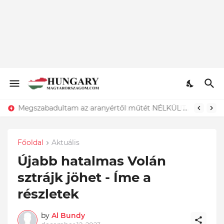
Azonnali műsorváltozást jelentett be az RTL - ITT az elképesztő oka...Megtörtént
Főoldal
Aktuális
Újabb hatalmas Volán
sztrájk jöhet - Íme a
részletek
by
Al Bundy