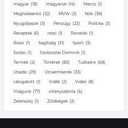
magyar
(18)
magyarok
(14)
Marco
(1)
Meghökkentő
(32)
MVW
(3)
Nők
(38)
Nyugdíjasok
(3)
Pénzügy
(22)
Politika
(3)
Receptek
(6)
rezsi
(1)
Ronaldo
(1)
Rossi
(1)
Segítség
(31)
Sport
(3)
Szobo
(1)
Szoboszlai Dominik
(1)
Termék
(2)
Történet
(83)
Tudtad-e
(68)
Utazás
(29)
Utcaemberek
(33)
válogatott
(1)
Vidék
(2)
Videó
(8)
Világunk
(77)
villanyszámla
(6)
Zelenszkij
(1)
Zöldségek
(2)