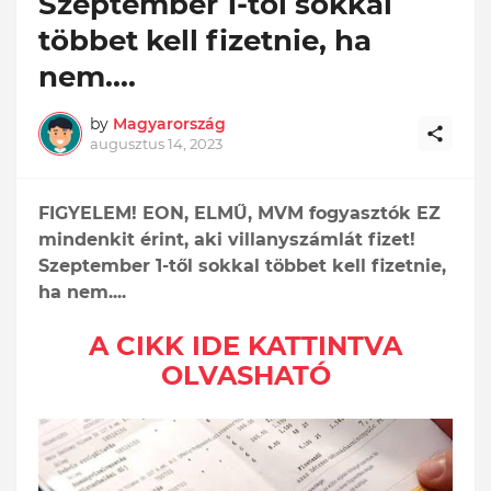
Szeptember 1-től sokkal
többet kell fizetnie, ha
nem....
by
Magyarország
augusztus 14, 2023
FIGYELEM! EON, ELMŰ, MVM fogyasztók EZ
mindenkit érint, aki villanyszámlát fizet!
Szeptember 1-től sokkal többet kell fizetnie,
ha nem....
A CIKK IDE KATTINTVA
OLVASHATÓ